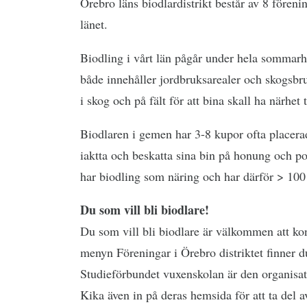
Örebro läns biodlardistrikt består av 8 föreni
länet.
Biodling i vårt län pågår under hela sommarh
både innehåller jordbruksarealer och skogsbr
i skog och på fält för att bina skall ha närhet t
Biodlaren i gemen har 3-8 kupor ofta placera
iaktta och beskatta sina bin på honung och pol
har biodling som näring och har därför > 100
Du som vill bli biodlare!
Du som vill bli biodlare är välkommen att ko
menyn Föreningar i Örebro distriktet finner d
Studieförbundet vuxenskolan är den organisat
Kika även in på deras hemsida för att ta del a