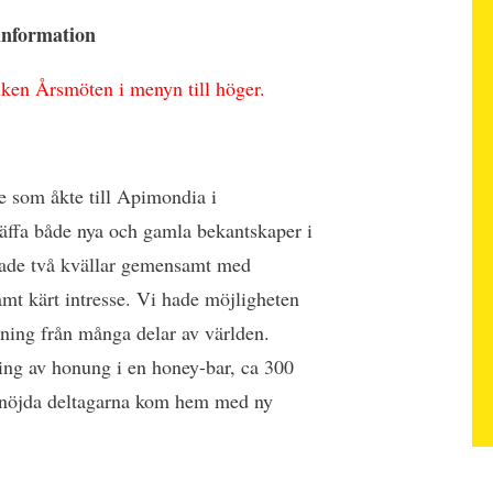
 information
riken Årsmöten i menyn till höger.
e som åkte till Apimondia i
äffa både nya och gamla bekantskaper i
ade två kvällar gemensamt med
mt kärt intresse. Vi hade möjligheten
stning från många delar av världen.
ing av honung i en honey-bar, ca 300
a nöjda deltagarna kom hem med ny