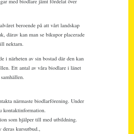
ngar med biodlare jämt fördelat över
alvåret beroende på att vårt landskap
uk, därav kan man se bikupor placerade
ill nektarn.
de i närheten av sin bostad där den kan
len. Ett antal av våra biodlare i länet
 samhällen.
ntakta närmaste biodlarförening. Under
u kontaktinformation.
ion som hjälper till med utbildning.
v deras kursutbud.,