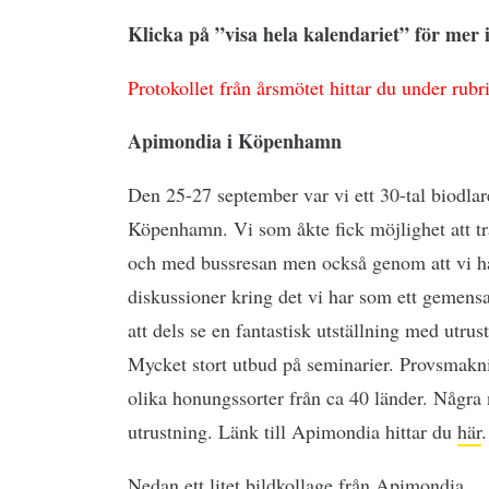
Klicka på ”visa hela kalendariet” för mer
Protokollet från årsmötet hittar du under rub
Apimondia i Köpenhamn
Den 25-27 september var vi ett 30-tal biodlar
Köpenhamn. Vi som åkte fick möjlighet att tr
och med bussresan men också genom att vi h
diskussioner kring det vi har som ett gemensa
att dels se en fantastisk utställning med utru
Mycket stort utbud på seminarier. Provsmakn
olika honungssorter från ca 40 länder. Någr
utrustning. Länk till Apimondia hittar du
här
.
Nedan ett litet bildkollage från Apimondia.